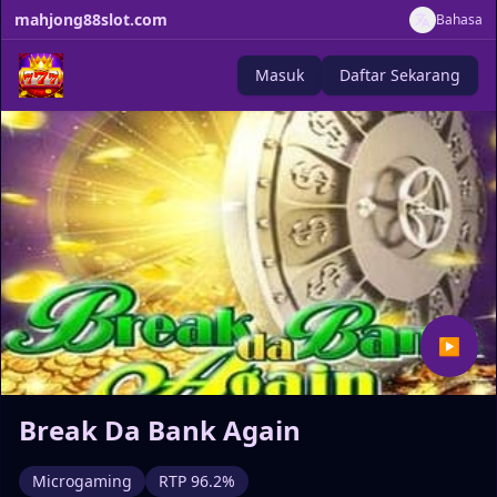
mahjong88slot.com
Bahasa
Masuk
Daftar Sekarang
▶
Break Da Bank Again
Microgaming
RTP 96.2%