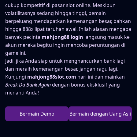
cukup kompetitif di pasar slot online. Meskipun
volatilitasnya sedang hingga tinggi, pemain
berpeluang mendapatkan kemenangan besar, bahkan
hingga 888x lipat taruhan awal. Inilah alasan mengapa
banyak pecinta
mahjong88 login
langsung masuk ke
akun mereka begitu ingin mencoba peruntungan di
game ini.
Jadi, jika Anda siap untuk menghancurkan bank lagi
dan meraih kemenangan besar, jangan ragu lagi.
Kunjungi
mahjong88slot.com
hari ini dan mainkan
Break Da Bank Again
dengan bonus eksklusif yang
menanti Anda!
Bermain Demo
Bermain dengan Uang Asli