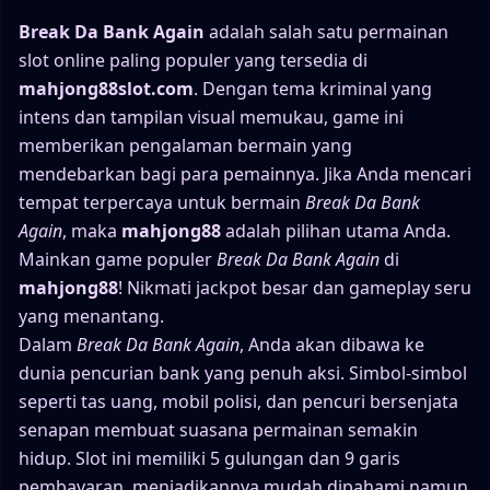
Break Da Bank Again
adalah salah satu permainan
slot online paling populer yang tersedia di
mahjong88slot.com
. Dengan tema kriminal yang
intens dan tampilan visual memukau, game ini
memberikan pengalaman bermain yang
mendebarkan bagi para pemainnya. Jika Anda mencari
tempat terpercaya untuk bermain
Break Da Bank
Again
, maka
mahjong88
adalah pilihan utama Anda.
Mainkan game populer
Break Da Bank Again
di
mahjong88
! Nikmati jackpot besar dan gameplay seru
yang menantang.
Dalam
Break Da Bank Again
, Anda akan dibawa ke
dunia pencurian bank yang penuh aksi. Simbol-simbol
seperti tas uang, mobil polisi, dan pencuri bersenjata
senapan membuat suasana permainan semakin
hidup. Slot ini memiliki 5 gulungan dan 9 garis
pembayaran, menjadikannya mudah dipahami namun