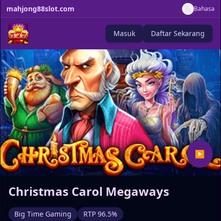
mahjong88slot.com
Bahasa
Masuk
Daftar Sekarang
▶
Christmas Carol Megaways
Big Time Gaming
RTP 96.5%