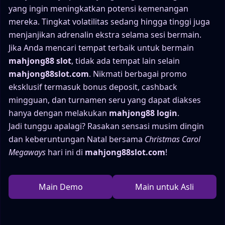
yang ingin meningkatkan potensi kemenangan
mereka. Tingkat volatilitas sedang hingga tinggi juga
menjanjikan adrenalin ekstra selama sesi bermain.
Jika Anda mencari tempat terbaik untuk bermain
mahjong88 slot
, tidak ada tempat lain selain
mahjong88slot.com
. Nikmati berbagai promo
eksklusif termasuk bonus deposit, cashback
mingguan, dan turnamen seru yang dapat diakses
hanya dengan melakukan
mahjong88 login
.
Jadi tunggu apalagi? Rasakan sensasi musim dingin
dan keberuntungan Natal bersama
Christmas Carol
Megaways
hari ini di
mahjong88slot.com
!
Main Demo
Main untuk Asli