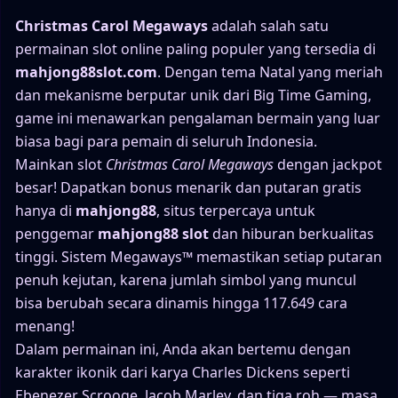
Christmas Carol Megaways
adalah salah satu
permainan slot online paling populer yang tersedia di
mahjong88slot.com
. Dengan tema Natal yang meriah
dan mekanisme berputar unik dari Big Time Gaming,
game ini menawarkan pengalaman bermain yang luar
biasa bagi para pemain di seluruh Indonesia.
Mainkan slot
Christmas Carol Megaways
dengan jackpot
besar! Dapatkan bonus menarik dan putaran gratis
hanya di
mahjong88
, situs terpercaya untuk
penggemar
mahjong88 slot
dan hiburan berkualitas
tinggi. Sistem Megaways™ memastikan setiap putaran
penuh kejutan, karena jumlah simbol yang muncul
bisa berubah secara dinamis hingga 117.649 cara
menang!
Dalam permainan ini, Anda akan bertemu dengan
karakter ikonik dari karya Charles Dickens seperti
Ebenezer Scrooge, Jacob Marley, dan tiga roh — masa