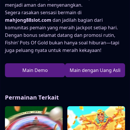
menjadi aman dan menyenangkan.
Segera rasakan sensasi bermain di
mahjong88slot.com
dan jadilah bagian dari
komunitas pemain yang meraih jackpot setiap hari.
Dengan bonus selamat datang dan promosi rutin,
Fishin’ Pots Of Gold bukan hanya soal hiburan—tapi
juga peluang nyata untuk meraih kekayaan!
Main Demo
Main dengan Uang Asli
Permainan Terkait