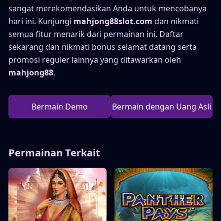
sangat merekomendasikan Anda untuk mencobanya
hari ini. Kunjungi
mahjong88slot.com
dan nikmati
semua fitur menarik dari permainan ini. Daftar
sekarang dan nikmati bonus selamat datang serta
promosi reguler lainnya yang ditawarkan oleh
mahjong88
.
Bermain Demo
Bermain dengan Uang Asli
Permainan Terkait