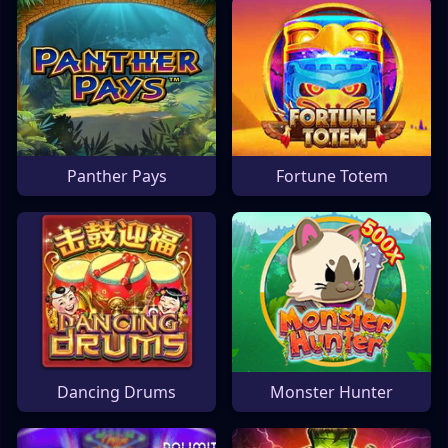
Panther Pays
Fortune Totem
Dancing Drums
Monster Hunter