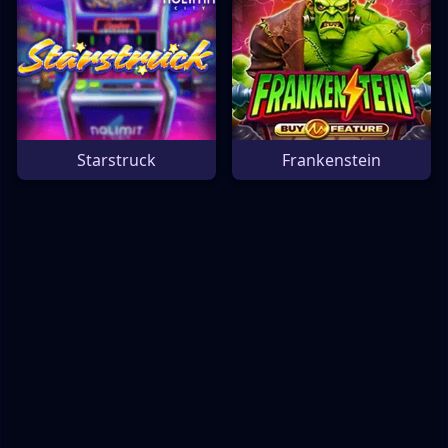
Starstruck
Frankenstein