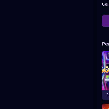
Gol
Pe
S