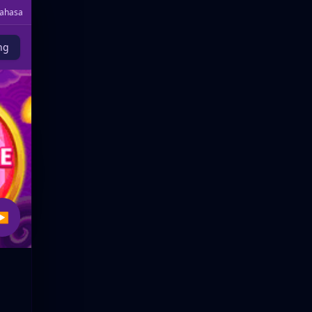
ahasa
ng
▶