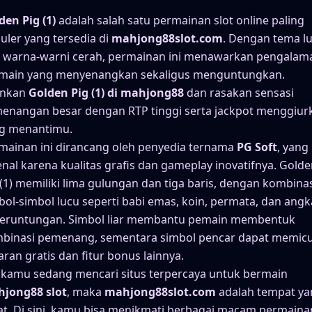
den Pig (1)
adalah salah satu permainan slot online paling
uler yang tersedia di
mahjong88slot.com
. Dengan tema l
 warna-warni cerah, permainan ini menawarkan pengalam
main yang menyenangkan sekaligus menguntungkan.
inkan
Golden Pig (1) di mahjong88
dan rasakan sensasi
enangan besar dengan RTP tinggi serta jackpot menggiur
g menantimu.
mainan ini dirancang oleh penyedia ternama
PG Soft
, yang
enal karena kualitas grafis dan gameplay inovatifnya. Gold
 (1) memiliki lima gulungan dan tiga baris, dengan kombina
bol-simbol lucu seperti babi emas, koin, permata, dan angk
eruntungan. Simbol liar membantu pemain membentuk
binasi pemenang, sementara simbol pencar dapat memic
aran gratis dan fitur bonus lainnya.
a kamu sedang mencari situs terpercaya untuk bermain
jong88 slot
, maka
mahjong88slot.com
adalah tempat ya
at. Di sini, kamu bisa menikmati berbagai macam permaina