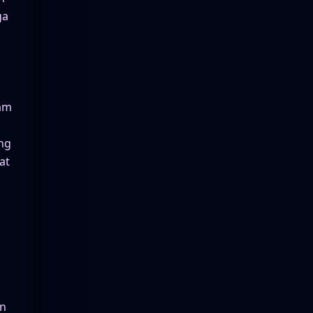
ga
lam
ang
at
i
n